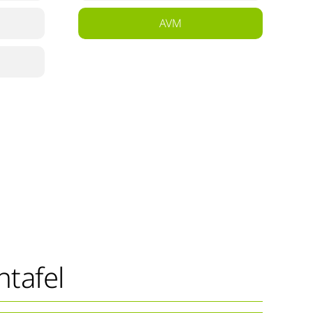
AVM
ntafel