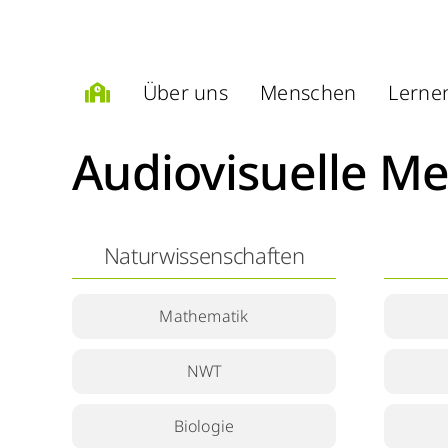
Zum
Inhalt
springen
Über uns
Menschen
Lerne
Audiovisuelle M
Naturwissenschaften
Mathematik
NWT
Biologie