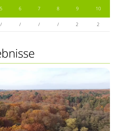
5
6
7
8
9
10
/
/
/
/
2
2
ebnisse