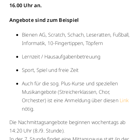
16.00 Uhr an.
WebUntis
WebUntis
Angebote sind zum Beispiel
Schuldock
Schuldock
Bienen AG, Scratch, Schach, Leseratten, Fußball,
Informatik, 10-Fingertippen, Töpfern
Lernzeit / Hausaufgabenbetreuung
Sport, Spiel und freie Zeit
Auch für die sog. Plus-Kurse und speziellen
Musikangebote (Streicherklassen, Chor,
Orchester) ist eine Anmeldung über diesen
Link
nötig.
Die Nachmittagsangebote beginnen wochentags ab
14:20 Uhr (8./9. Stunde).
In der 7. Stunde findet eine Mittagspause statt (in der