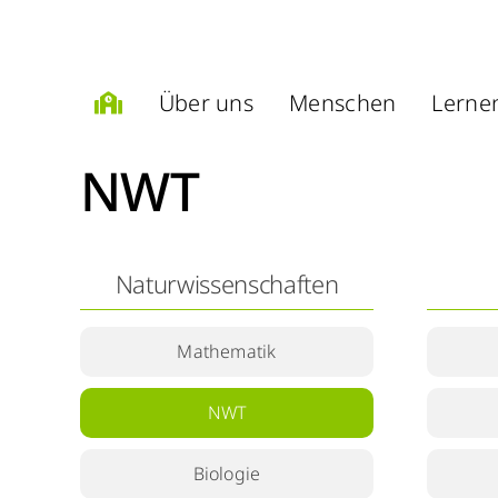
Zum
Inhalt
springen
Über uns
Menschen
Lerne
NWT
Naturwissenschaften
Mathematik
NWT
Biologie