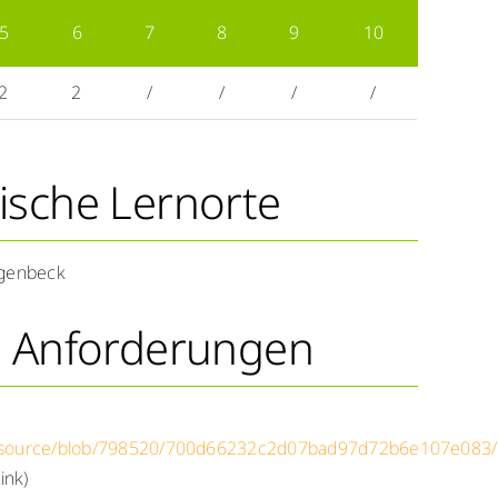
5
6
7
8
9
10
2
2
/
/
/
/
ische Lernorte
agenbeck
d Anforderungen
esource/blob/798520/700d66232c2d07bad97d72b6e107e083/n
ink)