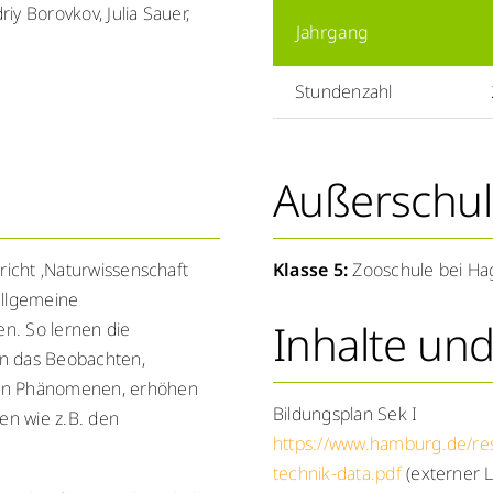
y Borovkov, Julia Sauer,
Jahrgang
Stundenzahl
Außerschul
richt ‚Naturwissenschaft
Klasse 5:
Zooschule bei H
 allgemeine
Inhalte un
n. So lernen die
en das Beobachten,
hen Phänomenen, erhöhen
Bildungsplan Sek I
en wie z.B. den
https://www.hamburg.de/r
technik-data.pdf
(externer L