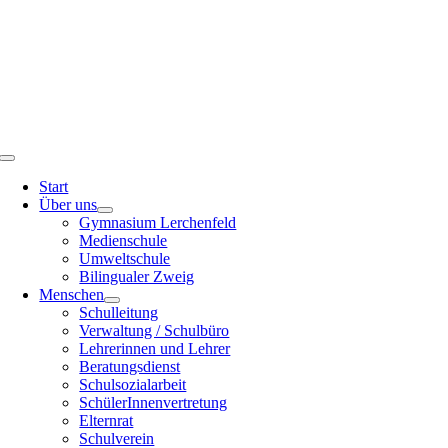
Toggle
Navigation
Start
Über uns
Gymnasium Lerchenfeld
Medienschule
Umweltschule
Bilingualer Zweig
Menschen
Schulleitung
Verwaltung / Schulbüro
Lehrerinnen und Lehrer
Beratungsdienst
Schulsozialarbeit
SchülerInnenvertretung
Elternrat
Schulverein