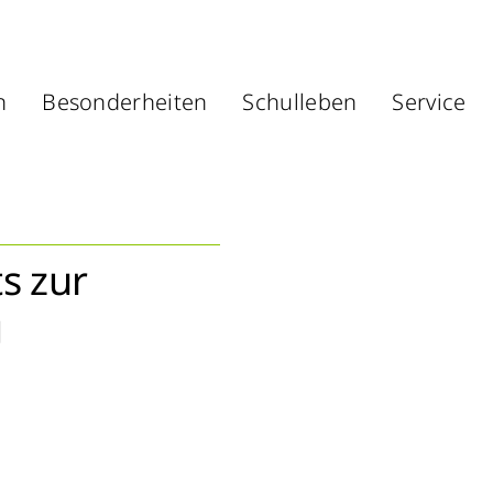
n
Besonderheiten
Schulleben
Service
s zur
g