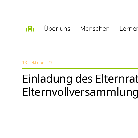
Zum
Inhalt
springen
Über uns
Menschen
Lerne
18. Oktober 23
Einladung des Elternrat
Elternvollversammlun