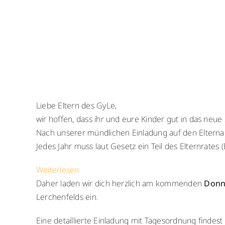
Liebe Eltern des GyLe,
wir hoffen, dass ihr und eure Kinder gut in das neue 
Nach unserer mündlichen Einladung auf den Elternab
Jedes Jahr muss laut Gesetz ein Teil des Elternrate
:
Weiterlesen
Einladung
Daher laden wir dich herzlich am kommenden
Donne
des
Lerchenfelds ein.
Elternrats
Eine detaillierte Einladung mit Tagesordnung findest
zur