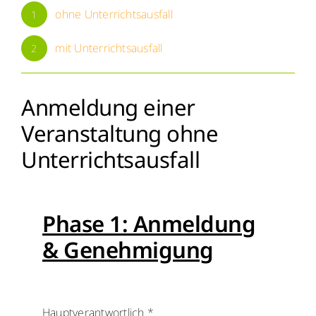
ohne Unterrichtsausfall
1
Menschen
mit Unterrichtsausfall
2
Lernen
Anmeldung einer
Besonderheiten
Veranstaltung ohne
Unterrichtsausfall
Schulleben
Service
Phase 1: Anmeldung
Krankmeldung
& Genehmigung
Kalender
Hauptverantwortlich
*