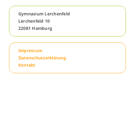
Menschen
Gymnasium Lerchenfeld
Lerchenfeld 10
22081 Hamburg
Lernen
Besonderheiten
Impressum
Datenschutzerklärung
Kontakt
Schulleben
Service
Krankmeldung
Kalender