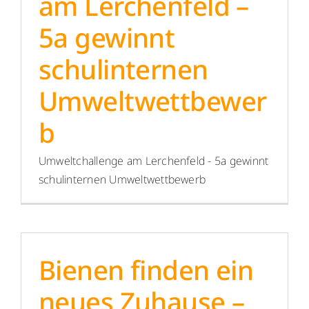
am Lerchenfeld –
5a gewinnt
Menschen
schulinternen
Lernen
Umweltwettbewer
Besonderheiten
b
Schulleben
Umweltchallenge am Lerchenfeld - 5a gewinnt
schulinternen Umweltwettbewerb
Service
Krankmeldung
Bienen finden ein
Kalender
neues Zuhause –