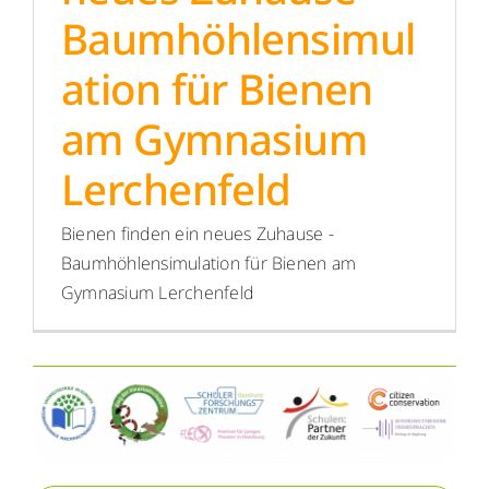
WebUntis
Baumhöhlensimul
WebUntis
ation für Bienen
Schuldock
Schuldock
am Gymnasium
Lerchenfeld
Bienen finden ein neues Zuhause -
Baumhöhlensimulation für Bienen am
Gymnasium Lerchenfeld