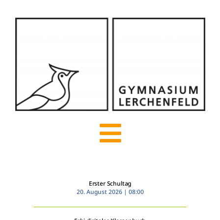
Zum
Inhalt
springen
Toggle
Navigation
Start
Erster Schultag
20. August 2026 | 08:00
Über uns