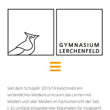
Zum
Inhalt
springen
Toggle
Navigation
Seit dem Schuljahr 2015/16 beschreibt ein
Start
verbindliches Mediencurriculum das Lernen
mit
Medien und
über
Medien im Fachunterricht der Sek.
Über uns
I. Es umfasst einsatzbereite Materialien für insgesamt