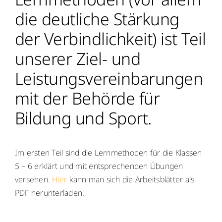
die deutliche Stärkung
Menschen
der Verbindlichkeit) ist Teil
Lernen
unserer Ziel- und
Leistungsvereinbarungen
Besonderheiten
mit der Behörde für
Schulleben
Bildung und Sport.
Service
Im ersten Teil sind die Lernmethoden für die Klassen
5 – 6 erklärt und mit entsprechenden Übungen
Krankmeldung
versehen.
Hier
kann man sich die Arbeitsblätter als
PDF herunterladen.
Kalender