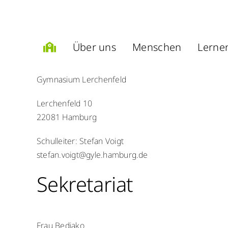
Zum
Inhalt
springen
Über uns
Menschen
Lerne
Gymnasium Lerchenfeld
Lerchenfeld 10
22081 Hamburg
Schulleiter: Stefan Voigt
stefan.voigt@gyle.hamburg.de
Sekretariat
Frau Bediako