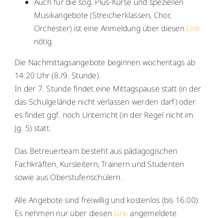
Auch für die sog. Plus-Kurse und speziellen
WebUntis
WebUntis
Musikangebote (Streicherklassen, Chor,
Orchester) ist eine Anmeldung über diesen
Link
Schuldock
Schuldock
nötig.
Die Nachmittagsangebote beginnen wochentags ab
14:20 Uhr (8./9. Stunde).
In der 7. Stunde findet eine Mittagspause statt (in der
das Schulgelände nicht verlassen werden darf) oder
es findet ggf. noch Unterricht (in der Regel nicht im
Jg. 5) statt.
Das Betreuerteam besteht aus pädagogischen
Fachkräften, Kursleitern, Trainern und Studenten
sowie aus Oberstufenschülern.
Alle Angebote sind freiwillig und kostenlos (bis 16.00).
Es nehmen nur über diesen
Link
angemeldete