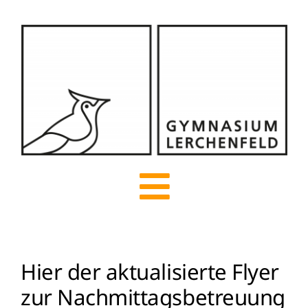
Zum
Inhalt
springen
Toggle
Navigation
Start
Hier der aktualisierte Flyer
zur Nachmittagsbetreuung
Über uns