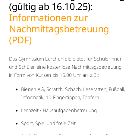
(gültig ab 16.10.25):
Menschen
Informationen zur
Nachmittagsbetreuung
Lernen
(PDF)
Besonderheiten
Das Gymnasium Lerchenfeld bietet für Schülerinnen
Schulleben
und Schüler eine kostenlose Nachmittagsbetreuung
in Form von Kursen bis 16.00 Uhr an, z.B.:
Service
Bienen AG, Scratch, Schach, Leseratten, Fußball,
Informatik, 10-Fingertippen, Töpfern
Krankmeldung
Lernzeit / Hausaufgabenbetreuung
Kalender
Sport, Spiel und freie Zeit