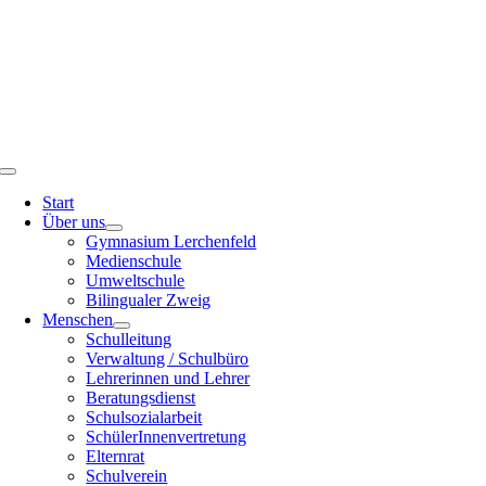
Toggle
Navigation
Start
Über uns
Gymnasium Lerchenfeld
Medienschule
Umweltschule
Bilingualer Zweig
Menschen
Schulleitung
Verwaltung / Schulbüro
Lehrerinnen und Lehrer
Beratungsdienst
Schulsozialarbeit
SchülerInnenvertretung
Elternrat
Schulverein