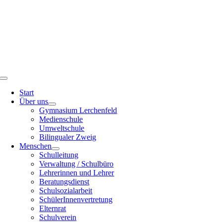
Toggle
Navigation
Start
Über uns
Gymnasium Lerchenfeld
Medienschule
Umweltschule
Bilingualer Zweig
Menschen
Schulleitung
Verwaltung / Schulbüro
Lehrerinnen und Lehrer
Beratungsdienst
Schulsozialarbeit
SchülerInnenvertretung
Elternrat
Schulverein