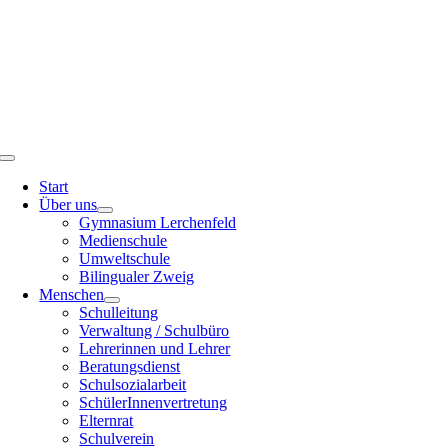
Toggle
Navigation
Start
Über uns
Gymnasium Lerchenfeld
Medienschule
Umweltschule
Bilingualer Zweig
Menschen
Schulleitung
Verwaltung / Schulbüro
Lehrerinnen und Lehrer
Beratungsdienst
Schulsozialarbeit
SchülerInnenvertretung
Elternrat
Schulverein