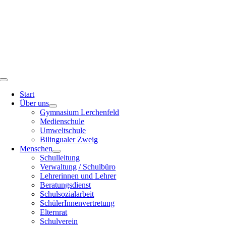
Toggle
Navigation
Start
Über uns
Gymnasium Lerchenfeld
Medienschule
Umweltschule
Bilingualer Zweig
Menschen
Schulleitung
Verwaltung / Schulbüro
Lehrerinnen und Lehrer
Beratungsdienst
Schulsozialarbeit
SchülerInnenvertretung
Elternrat
Schulverein