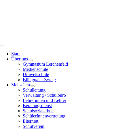
Toggle
Navigation
Start
Über uns
Gymnasium Lerchenfeld
Medienschule
Umweltschule
Bilingualer Zweig
Menschen
Schulleitung
Verwaltung / Schulbüro
Lehrerinnen und Lehrer
Beratungsdienst
Schulsozialarbeit
SchülerInnenvertretung
Elternrat
Schulverein