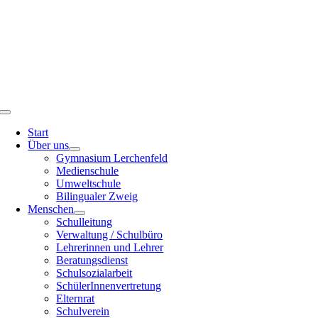
Toggle
Navigation
Start
Über uns
Gymnasium Lerchenfeld
Medienschule
Umweltschule
Bilingualer Zweig
Menschen
Schulleitung
Verwaltung / Schulbüro
Lehrerinnen und Lehrer
Beratungsdienst
Schulsozialarbeit
SchülerInnenvertretung
Elternrat
Schulverein