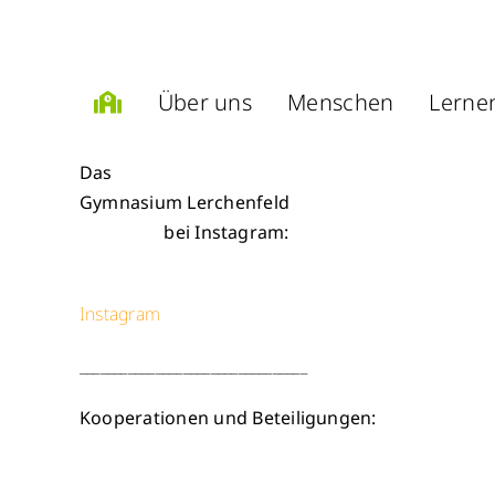
Zum
Inhalt
springen
Über uns
Menschen
Lerne
Das
Gymnasium Lerchenfeld
bei Instagram:
Instagram
_________________________________
Kooperationen und Beteiligungen: