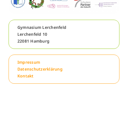
Menschen
Gymnasium Lerchenfeld
Lernen
Lerchenfeld 10
22081 Hamburg
Besonderheiten
Impressum
Schulleben
Datenschutzerklärung
Kontakt
Service
Krankmeldung
Kalender