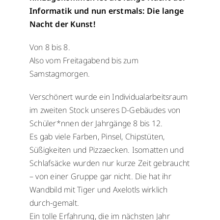
WebUntis
Informatik und nun erstmals: Die lange
WebUntis
Nacht der Kunst!
Schuldock
Schuldock
Von 8 bis 8.
Also vom Freitagabend bis zum
Samstagmorgen.
Verschönert wurde ein Individualarbeitsraum
im zweiten Stock unseres D-Gebäudes von
Schüler*nnen der Jahrgänge 8 bis 12.
Es gab viele Farben, Pinsel, Chipstüten,
Süßigkeiten und Pizzaecken. Isomatten und
Schlafsäcke wurden nur kurze Zeit gebraucht
– von einer Gruppe gar nicht. Die hat ihr
Wandbild mit Tiger und Axelotls wirklich
durch-gemalt.
Ein tolle Erfahrung, die im nächsten Jahr