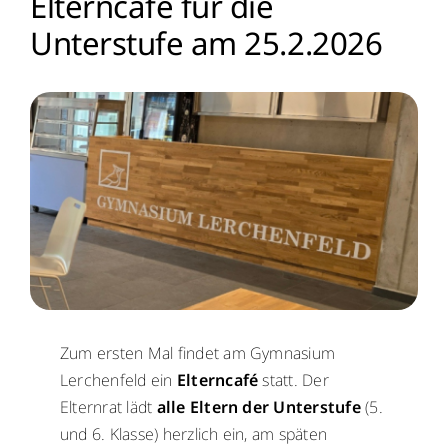
Elterncafé für die
Unterstufe am 25.2.2026
Menschen
Lernen
Besonderheiten
Schulleben
Service
Krankmeldung
Zum ersten Mal findet am Gymnasium
Lerchenfeld ein
Elterncafé
statt. Der
Kalender
Elternrat lädt
alle Eltern der Unterstufe
(5.
und 6. Klasse) herzlich ein, am späten