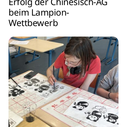
Erfolg der Chinesisch-AG
beim Lampion-
Menschen
Wettbewerb
Lernen
Besonderheiten
Schulleben
Service
Krankmeldung
Kalender