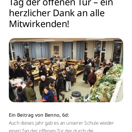
Tag der offenen Tür – ein
herzlicher Dank an alle
Menschen
Mitwirkenden!
Lernen
Besonderheiten
Schulleben
Service
Krankmeldung
Ein Beitrag von Benno, 6d:
Kalender
Auch dieses Jahr gab es an unserer Schule wieder
einen Tag der offenen Tür, der durch die