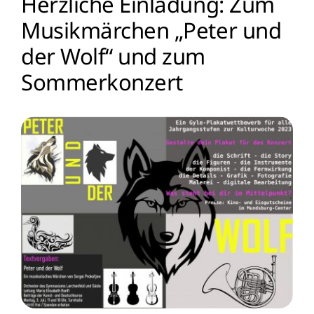
Herzliche Einladung: Zum
Musikmärchen „Peter und
Menschen
der Wolf“ und zum
Lernen
Sommerkonzert
Besonderheiten
Schulleben
Service
Krankmeldung
Kalender