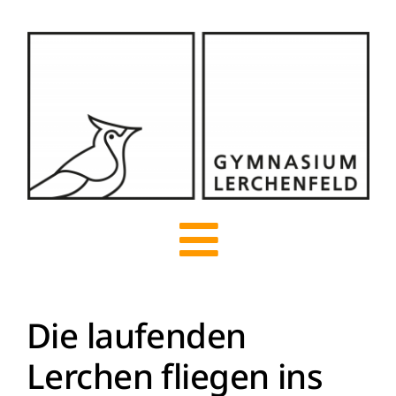
Zum
Inhalt
springen
Toggle
Navigation
Die laufenden
Start
Lerchen fliegen ins
Über uns