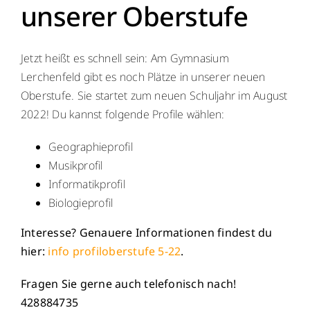
unserer Oberstufe
Menschen
Jetzt heißt es schnell sein: Am Gymnasium
Lernen
Lerchenfeld gibt es noch Plätze in unserer neuen
Oberstufe. Sie startet zum neuen Schuljahr im August
Besonderheiten
2022! Du kannst folgende Profile wählen:
Geographieprofil
Schulleben
Musikprofil
Informatikprofil
Service
Biologieprofil
Interesse? Genauere Informationen findest du
Krankmeldung
hier:
info profiloberstufe 5-22
.
Kalender
Fragen Sie gerne auch telefonisch nach!
428884735