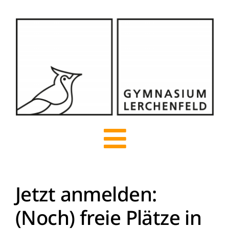
Zum
Inhalt
springen
Toggle
Navigation
Jetzt anmelden:
Start
(Noch) freie Plätze in
Über uns