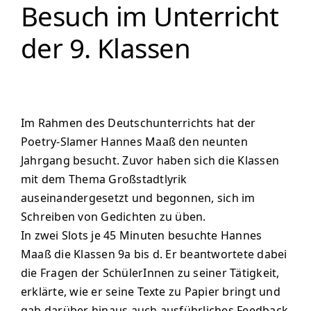
Besuch im Unterricht
Menschen
der 9. Klassen
Lernen
Besonderheiten
Im Rahmen des Deutschunterrichts hat der
Poetry-Slamer Hannes Maaß den neunten
Schulleben
Jahrgang besucht. Zuvor haben sich die Klassen
mit dem Thema Großstadtlyrik
Service
auseinandergesetzt und begonnen, sich im
Schreiben von Gedichten zu üben.
In zwei Slots je 45 Minuten besuchte Hannes
Krankmeldung
Maaß die Klassen 9a bis d. Er beantwortete dabei
die Fragen der SchülerInnen zu seiner Tätigkeit,
Kalender
erklärte, wie er seine Texte zu Papier bringt und
gab darüber hinaus auch ausführliches Feedback