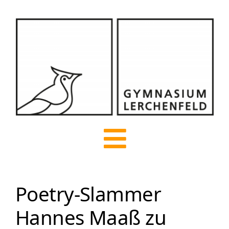
Zum
Inhalt
springen
Toggle
Navigatio
Poetry-Slammer
Start
Hannes Maaß zu
Über uns