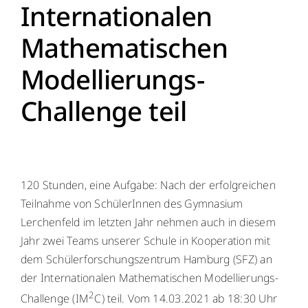
Internationalen
Menschen
Mathematischen
Modellierungs-
Lernen
Challenge teil
Besonderheiten
Schulleben
120 Stunden, eine Aufgabe: Nach der erfolgreichen
Service
Teilnahme von SchülerInnen des Gymnasium
Lerchenfeld im letzten Jahr nehmen auch in diesem
Krankmeldung
Jahr zwei Teams unserer Schule in Kooperation mit
dem Schülerforschungszentrum Hamburg (SFZ) an
der Internationalen Mathematischen Modellierungs-
Kalender
2
Challenge (IM
C) teil.
Vom 14.03.2021 ab 18:30 Uhr