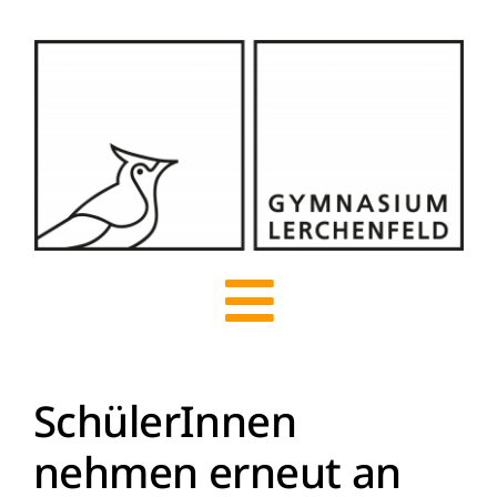
Zum
Inhalt
springen
Toggle
Navigation
SchülerInnen
Start
nehmen erneut an
Über uns