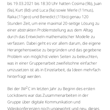
bis 19.03.2021 bis 18:30 Uhr hatten Cosima (9b), Juan
WebUntis
WebUntis
(9a), Kurt (8d) und Luca (9a) sowie Merle (11mus),
Raika (11geo) und Benedict (11bio) genau 120
Schuldock
Schuldock
Stunden Zeit, um eine maximal 20-seitige Lösung zu
einer abstrakten Problemstellung aus dem Alltag
durch das Entwickeln mathematischer Modelle zu
verfassen. Dabei geht es vor allem darum, die eigene
Herangehensweise zu begründen und das gegebene
Problem von möglichst vielen Seiten zu beleuchten,
was in einer Gruppenarbeit zweifelsohne einfacher
umzusetzen ist als in Einzelarbeit, da Ideen mehrfach
hinterfragt werden.
2
Bei der IM
C im letzten Jahr zu Beginn des ersten
Lockdowns war das Zusammenarbeiten in der
Gruppe über digitale Kommunikation und
Videokonferenzen noch ungewohnt und neu, dieses