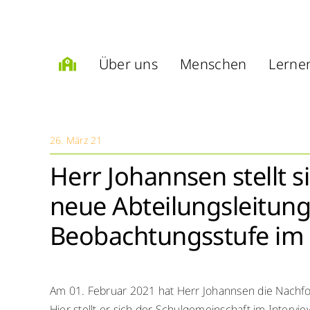
Zum
Inhalt
springen
Über uns
Menschen
Lerne
26. März 21
Herr Johannsen stellt si
neue Abteilungsleitun
Beobachtungsstufe im 
Am 01. Februar 2021 hat Herr Johannsen die Nachfol
Hier stellt er sich der Schulgemeinschaft im Interview