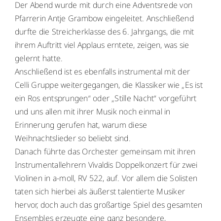
Der Abend wurde mit durch eine Adventsrede von
WebUntis
WebUntis
Pfarrerin Antje Grambow eingeleitet. Anschließend
durfte die Streicherklasse des 6. Jahrgangs, die mit
Schuldock
Schuldock
ihrem Auftritt viel Applaus erntete, zeigen, was sie
gelernt hatte.
Anschließend ist es ebenfalls instrumental mit der
Celli Gruppe weitergegangen, die Klassiker wie „Es ist
ein Ros entsprungen“ oder „Stille Nacht“ vorgeführt
und uns allen mit ihrer Musik noch einmal in
Erinnerung gerufen hat, warum diese
Weihnachtslieder so beliebt sind.
Danach führte das Orchester gemeinsam mit ihren
Instrumentallehrern Vivaldis Doppelkonzert für zwei
Violinen in a-moll, RV 522, auf. Vor allem die Solisten
taten sich hierbei als äußerst talentierte Musiker
hervor, doch auch das großartige Spiel des gesamten
Ensembles erzeugte eine ganz besondere,